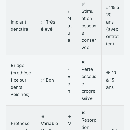
✅
✅ 15 à
✅
Stimul
20
N
ation
Implant
✅ Très
ans
at
osseus
dentaire
élevé
(avec
ur
e
entret
el
conser
ien)
vée
❌
Bridge
✅
Perte
(prothèse
🔶 10
B
osseus
fixe sur
✅ Bon
à 15
o
e
dents
ans
n
progre
voisines)
ssive
❌
🔸
🔸
Résorp
Prothèse
Variable
M
tion