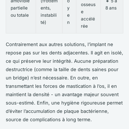
amovible
(frottem
o
🔸 5 à
osseus
partielle
ents,
y
8 ans
e
ou totale
instabili
e
accélé
té)
n
rée
Contrairement aux autres solutions, l’implant ne
repose pas sur les dents adjacentes. Il agit en isolé,
ce qui préserve leur intégrité. Aucune préparation
destructrice (comme la taille de dents saines pour
un bridge) n’est nécessaire. En outre, en
transmettant les forces de mastication à l’os, il en
maintient la densité - un avantage majeur souvent
sous-estimé. Enfin, une hygiène rigoureuse permet
d’éviter l’accumulation de plaque bactérienne,
source de complications à long terme.