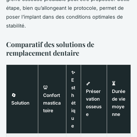
étape, bien qu’allongeant le protocole, permet de
poser l’implant dans des conditions optimales de
stabilité.
Comparatif des solutions de
remplacement dentaire
✨
E
🦴
⏳
🦷
st
Préser
Durée
🔄
Confort
h
vation
de vie
Solution
mastica
ét
osseus
moye
toire
iq
e
nne
u
e