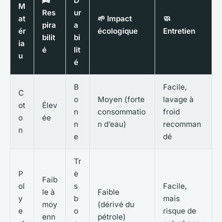
🌬️
D
M
Res
ur
at
🌱 Impact
🧼
pira
a
ér
écologique
Entretien
bilit
bi
ia
é
lit
u
é
B
Facile,
C
o
Moyen (forte
lavage à
ot
Élev
n
consommatio
froid
o
ée
n
n d’eau)
recomman
n
e
dé
Tr
P
è
Faib
ol
s
Facile,
le à
Faible
y
b
mais
moy
(dérivé du
e
o
risque de
enn
pétrole)